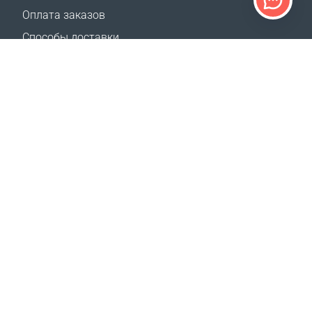
Оплата заказов
Способы доставки
Возврат
Калькулятор доставки
Карта сайта
ПОДДЕРЖКА
Контакты
Где купить
НАШИ САЙТЫ
Мероприятия
Coral Business Academy