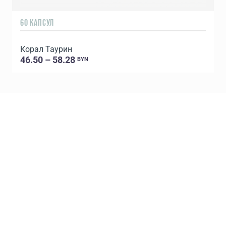
60 КАПСУЛ
2
Корал Таурин
46.50 – 58.28
BYN