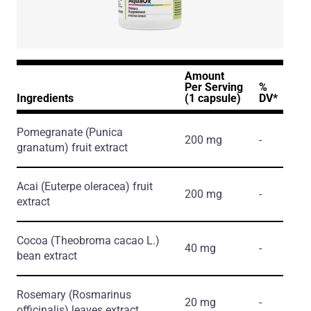
Amount
Per Serving
%
Ingredients
(1 capsule)
DV*
Pomegranate
(Punica
200 mg
-
granatum)
fruit extract
Acai
(Euterpe oleracea)
fruit
200 mg
-
extract
Cocoa
(Theobroma cacao L.)
40 mg
-
bean extract
Rosemary
(Rosmarinus
20 mg
-
officinalis)
leaves extract