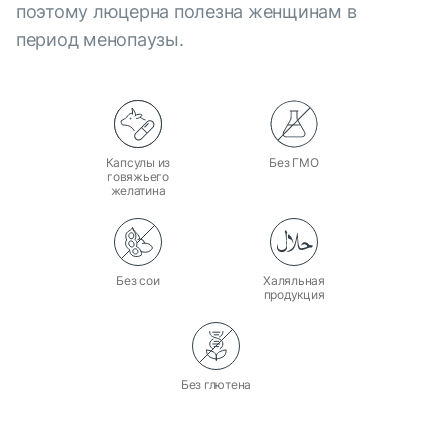
поэтому люцерна полезна женщинам в
период менопаузы.
Капсулы из
Без ГМО
говяжьего
желатина
Без сои
Халяльная
продукция
Без глютена