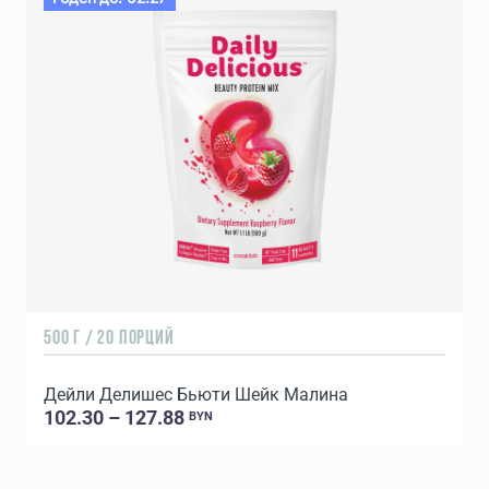
500 Г / 20 ПОРЦИЙ
5
Дейли Делишес Бьюти Шейк Малина
102.30 – 127.88
BYN