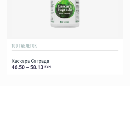
100 ТАБЛЕТОК
9
Каcкара Саграда
46.50 – 58.13
BYN