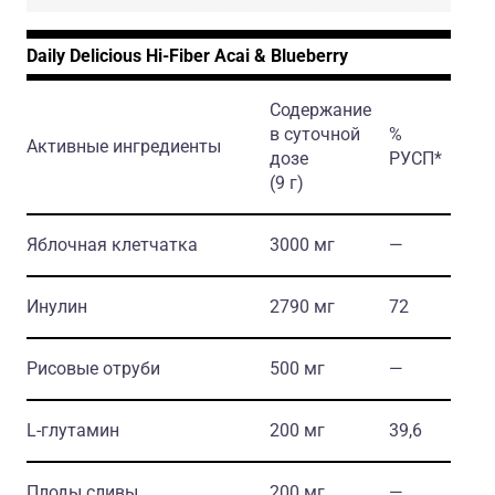
Daily Delicious Hi-Fiber Acai & Blueberry
Содержание
в суточной
%
Активные ингредиенты
дозе
РУСП*
(9 г)
Яблочная клетчатка
3000 мг
―
Инулин
2790 мг
72
Рисовые отруби
500 мг
―
L-глутамин
200 мг
39,6
Плоды сливы
200 мг
―