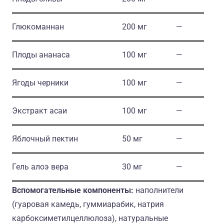
Глюкоманнан
200 мг
―
Плоды ананаса
100 мг
―
Ягоды черники
100 мг
―
Экстракт асаи
100 мг
―
Яблочный пектин
50 мг
―
Гель алоэ вера
30 мг
―
Вспомогательные компоненты:
наполнители
(гуаровая камедь, гуммиарабик, натрия
карбоксиметилцеллюлоза), натуральные