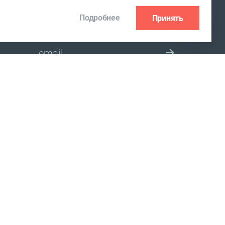
Подробнее
Принять
ПОДПИСКА НА РАССЫЛКУ
ВЫБЕРИТЕ СТРАНУ
ица Советская, 102, помещение 32.
лнительным комитетом.