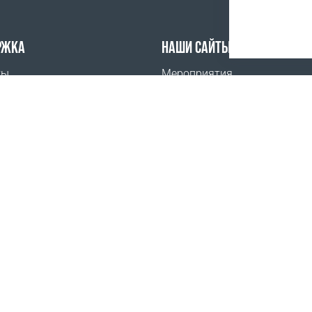
РЖКА
НАШИ САЙТЫ
ты
Мероприятия
ить
Coral Business Academy
тава
, Дрогичинский район, с/с Антопольский, г.п. Антополь, ул
 юридического лица от 14.11.2016г. выдано Минским испо