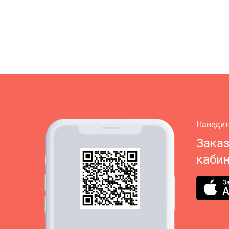
Наведит
Зака
кабин