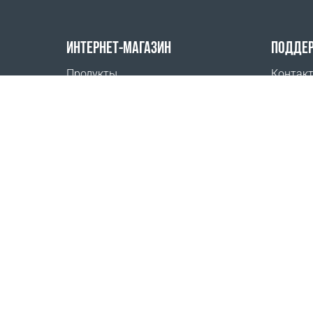
ИНТЕРНЕТ-МАГАЗИН
ПОДДЕ
Продукты
Контак
Оплата заказов
Где куп
Способы доставки
Возврат
Калькулятор доставки
Карта сайта
ООО «ВЕГАФИТ», действующий на основании Ус
Республика Беларусь, 225850, Брестская область
УНП 192733985
Свидетельство о государственной регистрации