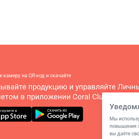
е камеру на QR-код и скачайте
зывайте продукцию и управляйте Личн
етом в приложении Coral Club
Уведом
Мы использу
повышения э
вы даёте св