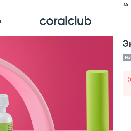
Мер
и
Э
Не