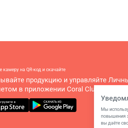
е камеру на QR-код и скачайте
зывайте продукцию и управляйте Личн
етом в приложении Coral Club
Уведом
Мы использу
повышения э
вы даёте св