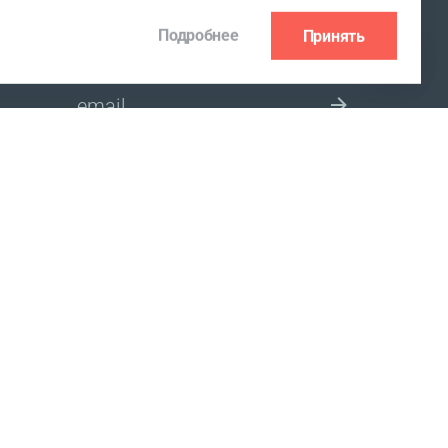
Подробнее
Принять
ПОДПИСКА НА РАССЫЛКУ
ВЫБЕРИТЕ СТРАНУ
ица Советская, 102, помещение 32.
лнительным комитетом.