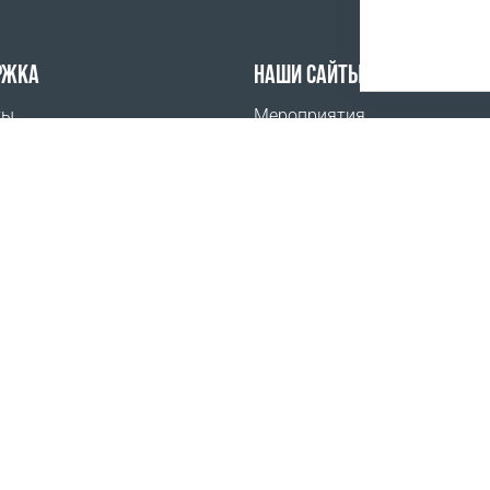
РЖКА
НАШИ САЙТЫ
ты
Мероприятия
ить
Coral Business Academy
тава
, Дрогичинский район, с/с Антопольский, г.п. Антополь, ул
 юридического лица от 14.11.2016г. выдано Минским испо