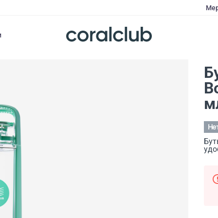
Мер
и
Б
B
м
Не
Бут
удо