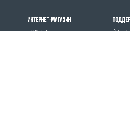
ИНТЕРНЕТ-МАГАЗИН
ПОДДЕ
Продукты
Контак
Оплата заказов
Где куп
Способы доставки
Возврат
Калькулятор доставки
Карта сайта
ООО «ВЕГАФИТ», действующий на основании Ус
Республика Беларусь, 225850, Брестская область
УНП 192733985
Свидетельство о государственной регистрации