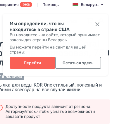
оприятия
|
Помощь
Беларусь
beta
Войти / Присоединиться
Мы определили, что вы
находитесь в стране США
Вы находитесь на сайте, который принимает
заказы для страны Беларусь
утылка для воды Coral
Вы можете перейти на сайт для вашей
ottle One, бирюзовая
, 750
страны:
л
Перейти
Остаться здесь
т в наличии
ылка для воды KOR One стильный, полезный и
бный аксессуар на все случаи жизни.
Доступность продукта зависит от региона.
Авторизуйтесь, чтобы узнать о возможности
заказать продукт