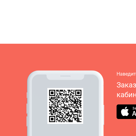
Наведит
Зака
кабин