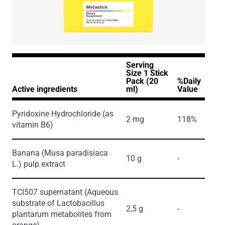
Serving
Size 1 Stick
Pack (20
%Daily
Active ingredients
ml)
Value
Pyridoxine Hydrochloride
(as
2 mg
118%
vitamin B6)
Banana
(Musa paradisiaca
10 g
-
L.)
pulp extract
TCI507 supernatant
(Aqueous
substrate of Lactobacillus
2,5 g
-
plantarum metabolites from