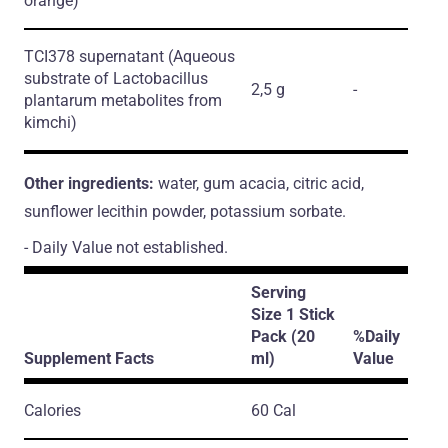
orange)
TCI378 supernatant
(Aqueous
substrate of Lactobacillus
2,5 g
-
plantarum metabolites from
kimchi)
Other ingredients:
water, gum acacia, citric acid,
sunflower lecithin powder, potassium sorbate.
- Daily Value not established.
Serving
Size 1 Stick
Pack (20
%Daily
Supplement Facts
ml)
Value
Calories
60 Cal