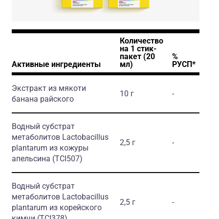
Количество
на 1 стик-
пакет (20
%
Активные ингредиенты
мл)
РУСП*
Экстракт из мякоти
10 г
-
банана райского
Водный субстрат
метаболитов Lactobacillus
2,5 г
-
plantarum из кожуры
апельсина
(TCI507)
Водный субстрат
метаболитов Lactobacillus
2,5 г
-
plantarum из корейского
кимчи
(TCI378)