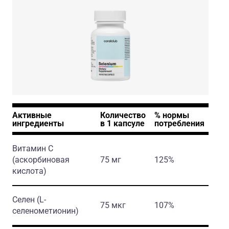
Активные
Количество
% нормы
ингредиенты
в 1 капсуле
потребления
Витамин С
(аскорбиновая
75 мг
125%
кислота)
Селен
(L-
75 мкг
107%
селенометионин)