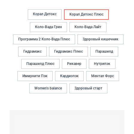
Корал Детокс
Корал Детокс Плюс
Коло-Вада Грин
Коло-Вада Лайт
Программа 2 Коло-Вада Плюс
Здоровый кишечник
Гидрамакс
Гидрамакс Плюс
Парашилд
Парашилд Плюс
Рикавер
Нутрипэк
Иммунити Пэк
Кардиопэк
Ментал Форс
Women's balance
Здоровый старт