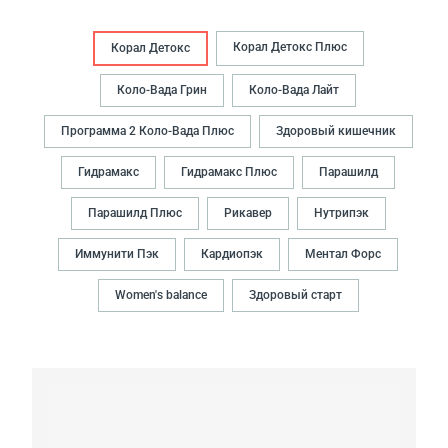
Корал Детокс Плюс
Корал Детокс
Коло-Вада Грин
Коло-Вада Лайт
Программа 2 Коло-Вада Плюс
Здоровый кишечник
Гидрамакс
Гидрамакс Плюс
Парашилд
Парашилд Плюс
Рикавер
Нутрипэк
Иммунити Пэк
Кардиопэк
Ментал Форс
Women's balance
Здоровый старт