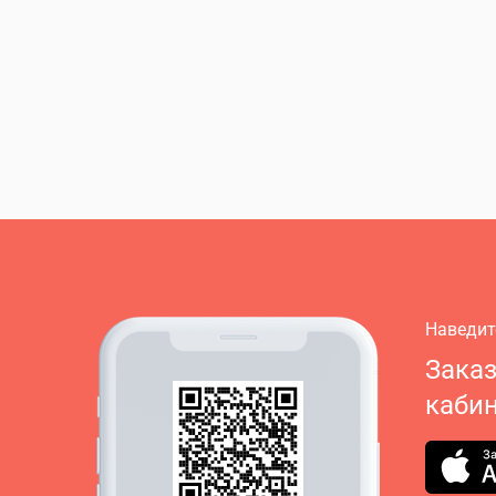
Наведит
Зака
кабин