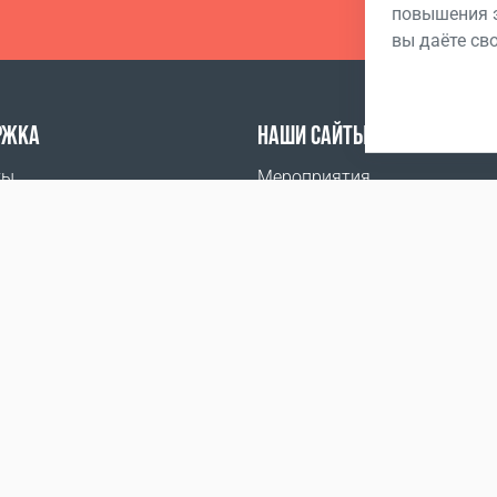
повышения э
вы даёте св
РЖКА
НАШИ САЙТЫ
ты
Мероприятия
ить
Coral Business Academy
тава
, Дрогичинский район, с/с Антопольский, г.п. Антополь, ул