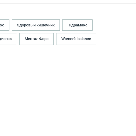
юс
Здоровый кишечник
Гидрамакс
диопэк
Ментал Форс
Women's balance