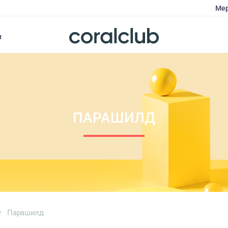
Мер
и
ПАРАШИЛД
Парашилд