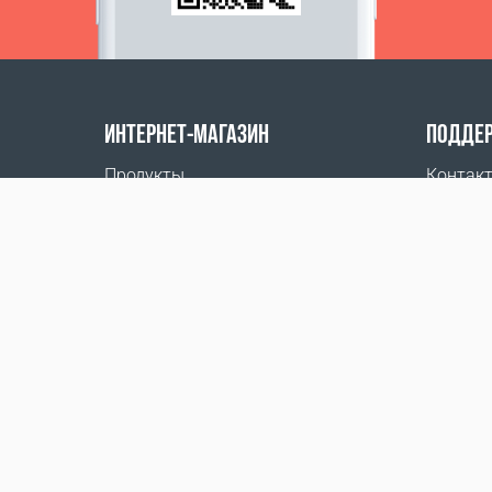
ИНТЕРНЕТ-МАГАЗИН
ПОДДЕ
Продукты
Контак
Оплата заказов
Где куп
Способы доставки
Возврат
Калькулятор доставки
Карта сайта
ООО «ВЕГАФИТ», действующий на основании Ус
Республика Беларусь, 225850, Брестская область
УНП 192733985