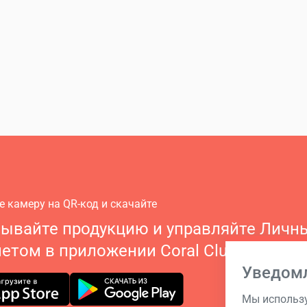
е камеру на QR-код и скачайте
зывайте продукцию и управляйте Личн
етом в приложении Coral Club
Уведом
Мы использу